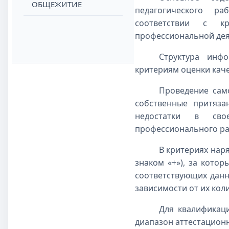
ОБЩЕЖИТИЕ
педагогического ра
соответствии с к
профессиональной деят
Структура инфо
критериям оценки кач
Проведение сам
собственные притяза
недостатки в сво
профессионального ра
В критериях нар
знаком
«+»), за кото
соответствующих дан
зависимости от
их кол
Для квалификац
диапазон аттестацион