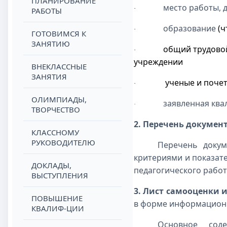
ПЛАНИРОВАНИЕ
место работы, 
·
РАБОТЫ
образование
(ч
·
ГОТОВИМСЯ К
ЗАНЯТИЮ
общий трудовой
·
учреждении
ВНЕКЛАССНЫЕ
ЗАНЯТИЯ
ученые и поче
·
ОЛИМПИАДЫ,
заявленная ква
·
ТВОРЧЕСТВО
2. Перечень документ
КЛАССНОМУ
РУКОВОДИТЕЛЮ
Перечень докум
критериями и показат
ДОКЛАДЫ,
педагогического работ
ВЫСТУПЛЕНИЯ
3.
Лист самооценки и
ПОВЫШЕНИЕ
в форме информационн
КВАЛИФ-ЦИИ
Основное сод