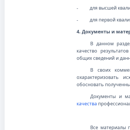
для высшей квал
-
для первой квал
-
4. Документы и мате
В данном разде
качество результато
общих сведений и дан
В своих комме
охарактеризовать ис
обосновать полученные
Документы и ма
качества
профессионал
Все материалы п