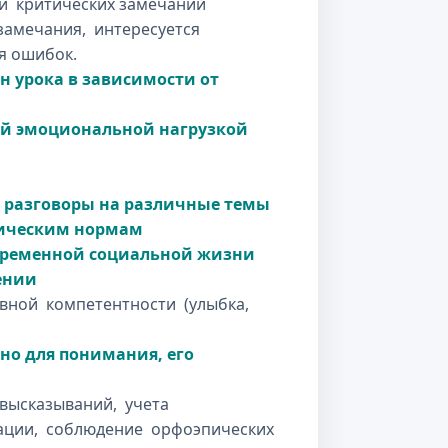
и критических замечаний
 замечания, интересуется
я ошибок.
 урока в зависимости от
ой эмоциональной нагрузкой
т разговоры на различные темы
этическим нормам
овременной социальной жизни
ении
ивной компетентности (улыбка,
но для понимания, его
высказываний, учета
ации, соблюдение орфоэпических