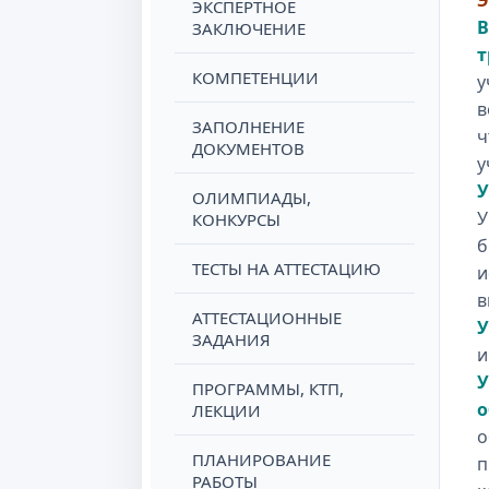
Э
ЭКСПЕРТНОЕ
В
ЗАКЛЮЧЕНИЕ
т
КОМПЕТЕНЦИИ
у
в
ЗАПОЛНЕНИЕ
ч
ДОКУМЕНТОВ
у
У
ОЛИМПИАДЫ,
У
КОНКУРСЫ
б
ТЕСТЫ НА АТТЕСТАЦИЮ
и
в
АТТЕСТАЦИОННЫЕ
У
ЗАДАНИЯ
и
У
ПРОГРАММЫ, КТП,
о
ЛЕКЦИИ
о
ПЛАНИРОВАНИЕ
п
РАБОТЫ