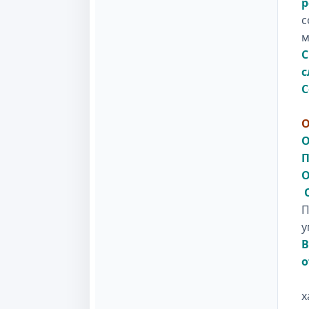
р
с
м
С
с
С
О
О
П
О
О
П
у
В
о
С
х