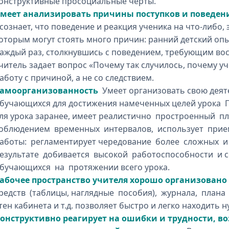
онструктивные просоциальные черты.
меет анализировать причины поступков и поведе
сознает, что поведение и реакция ученика на что-либо,
оторым могут стоять много причин: ранний детский опыт
аждый раз, столкнувшись с поведением, требующим вос
читель задает вопрос «Почему так случилось, почему уч
аботу с причиной, а не со следствием.
амоорганизованность
Умеет организовать свою деят
бучающихся для достижения намеченных целей урока П
ля урока заранее, имеет реалистично простроенный пл
облюдением временных интервалов, использует при
аботы: регламентирует чередование более сложных и
езультате добивается высокой работоспособности и с
бучающихся на протяжении всего урока.
абочее пространство учителя хорошо организован
редств (таблицы, наглядные пособия), журнала, план
тен кабинета и т.д. позволяет быстро и легко находит
онструктивно реагирует на ошибки и трудности, в