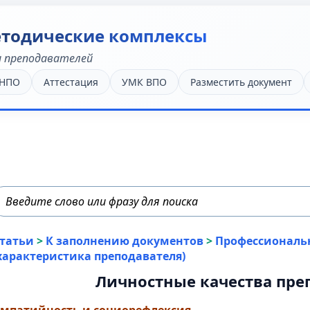
етодические комплексы
 преподавателей
/НПО
Аттестация
УМК ВПО
Разместить документ
татьи
>
К заполнению документов
>
Профессиональ
характеристика преподавателя)
Личностные качества пре