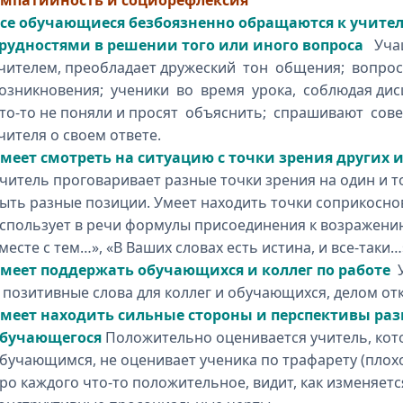
мпатийность и социорефлексия
се обучающиеся безбоязненно обращаются к учите
рудностями в решении того или иного вопроса
Учащ
чителем, преобладает дружеский тон общения; вопро
озникновения; ученики во время урока, соблюдая дисц
то-то не поняли и просят объяснить; спрашивают сов
чителя о своем ответе.
меет смотреть на ситуацию с точки зрения других
читель проговаривает разные точки зрения на один и то
ыть разные позиции. Умеет находить точки соприкосно
спользует в речи формулы присоединения к возражению
месте с тем…», «В Ваших словах есть истина, и все-таки…
меет поддержать обучающихся и коллег по работе
 позитивные слова для коллег и обучающихся, делом от
меет находить сильные стороны и перспективы раз
бучающегося
Положительно оценивается учитель, кот
бучающимся, не оценивает ученика по трафарету (плохо
ро каждого что-то положительное, видит, как изменяетс