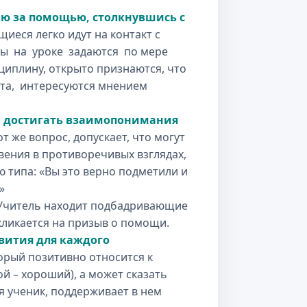
лю за помощью, столкнувшись с
иеся легко идут на контакт с
сы на уроке задаются по мере
иплину, открыто признаются, что
ета, интересуются мнением
 и достигать взаимопонимания
т же вопрос, допускает, что могут
вения в противоречивых взглядах,
 типа: «Вы это верно подметили и
»
Учитель находит подбадривающие
кликается на призыв о помощи.
вития для каждого
орый позитивно относится к
й – хороший), а может сказать
я ученик, поддерживает в нем