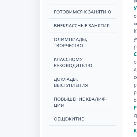
к
У
ГОТОВИМСЯ К ЗАНЯТИЮ
о
к
ВНЕКЛАССНЫЕ ЗАНЯТИЯ
К
у
ОЛИМПИАДЫ,
ТВОРЧЕСТВО
р
С
КЛАССНОМУ
о
РУКОВОДИТЕЛЮ
д
с
ДОКЛАДЫ,
р
ВЫСТУПЛЕНИЯ
р
ПОВЫШЕНИЕ КВАЛИФ-
о
ЦИИ
Р
с
ОБЩЕЖИТИЕ
с
К