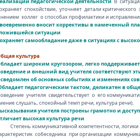
еализации педагогической деятельности
В ситуаци
охраняет спокойствие, уточняет детали критического
нением коллег о способах профилактики и исправлени
воевременно вносит коррективы в намеченный план
ложившейся ситуации
охраняет самообладание даже в ситуациях с высок
бщая культура
бладает широким кругозором, легко поддерживае
оведение и внешний вид учителя соответствуют 
сведомлен об основных событиях и изменениях с
бладает педагогическим тактом, деликатен в общ
оведение учителя свидетельствует о его коммуникат
мение слушать, спокойный темп речи, культура речи).
ысказывания учителя построены грамотно и доступ
тличает высокая культура речи
тепень коммуникативной компетентности, логики 
арактеристик собеседника при организации коммуник