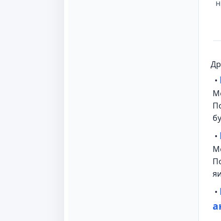
н
Др
•
М
П
б
•
М
П
я
•
а