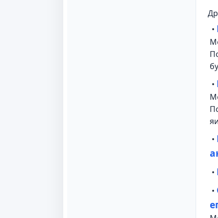
Др
•
М
П
б
•
М
П
я
•
а
•
•
е