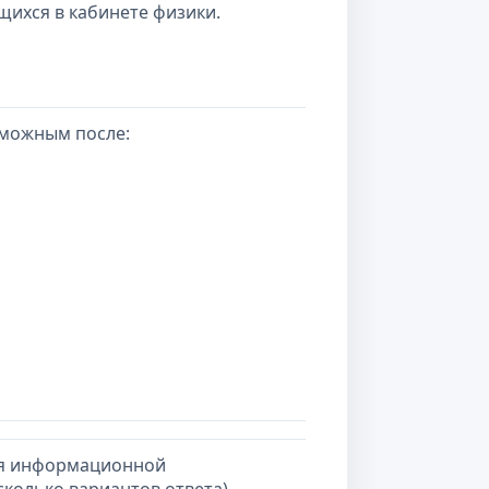
щихся в кабинете физики.
зможным после:
еля информационной