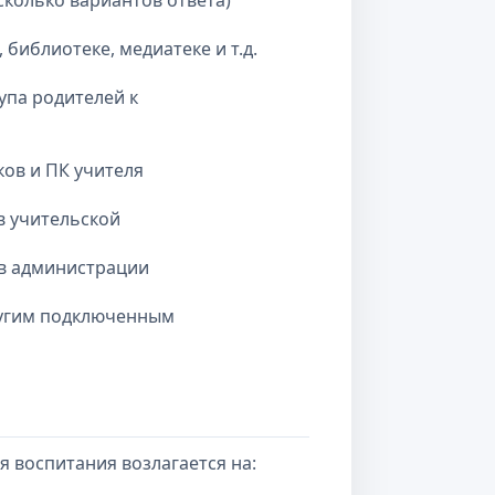
сколько вариантов ответа)
библиотеке, медиатеке и т.д.
упа родителей к
ов и ПК учителя
в учительской
ов администрации
ругим подключенным
я воспитания возлагается на: