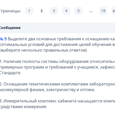
Страницы:
1
2
3
4
5
...
19
в
Сообщение
№ 5
Выделите два основных требования к оснащению ка
оптимальных условий для достижения целей обучения в
(выберите несколько правильных ответов)
1. Наличие полноты системы оборудования относитель
примерных программ и требований к учащимся, зафик
Стандарте.
2. Оснащение тематическими комплектами лабораторно
молекулярной физике, электричеству и оптике.
3. Измерительный комплекс кабинета насыщается ком
средствами измерения.