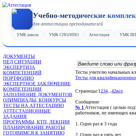
Учебно-методические компле
для аттестации преподавателей
УМК школа
УМК СПО/НПО
Аттестация
УМК В
ДОКУМЕНТЫ
ПЕД СИТУАЦИИ
ЭКСПЕРТИЗА
Тесты учителю начальных кл
КОМПЕТЕНЦИЙ
Тесты для квалификационно
ПОРТФОЛИО
ЭКСПЕРТНОЕ ЗАКЛЮЧЕНИЕ
КОМПЕТЕНЦИИ
Страницы:
1
2
3
4
...
42
все
ЗАПОЛНЕНИЕ ДОКУМЕНТОВ
ОЛИМПИАДЫ, КОНКУРСЫ
Сообщение
ТЕСТЫ НА АТТЕСТАЦИЮ
№ 1
Аттестация с целью по
АТТЕСТАЦИОННЫЕ
работников, не имеющих кв
ЗАДАНИЯ
ПРОГРАММЫ, КТП, ЛЕКЦИИ
1. Один раз в 3 года
ПЛАНИРОВАНИЕ РАБОТЫ
ГОТОВИМСЯ К ЗАНЯТИЮ
2. Один раз в пять лет