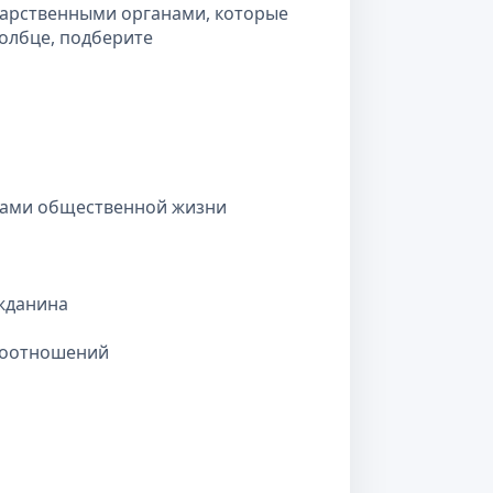
дарственными органами, которые
толбце, подберите
иками общественной жизни
ажданина
воотношений