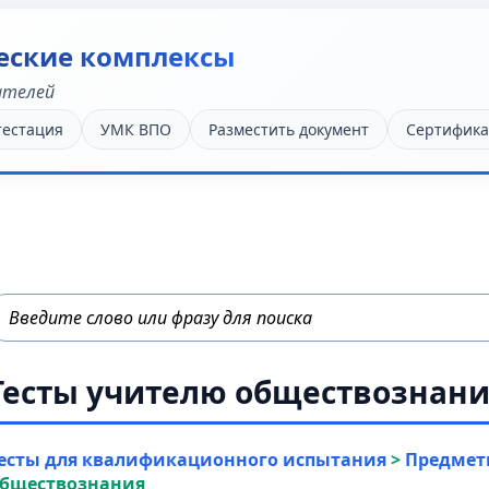
еские комплексы
ателей
тестация
УМК ВПО
Разместить документ
Сертифика
Тесты учителю обществознан
есты для квалификационного испытания
>
Предмет
бществознания