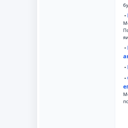
б
•
М
П
я
•
а
•
•
е
М
п