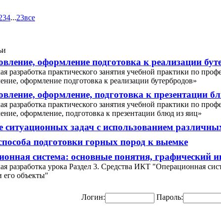
2
3
4
...
23
все
ьи
вление, оформление подготовка к реализации бут
я разработка практического занятия учебной практики по профес
ение, оформление подготовка к реализации бутербродов»
вление, оформление, подготовка к презентации бл
я разработка практического занятия учебной практики по профес
ение, оформление, подготовка к презентации блюд из яиц»
е ситуационных задач с использованием различны
способа подготовки горных пород к выемке
онная система: основные понятия, графический и
ая разработка урока Раздел 3. Средства ИКТ "Операционная сис
и его объекты"
Логин:
Пароль: