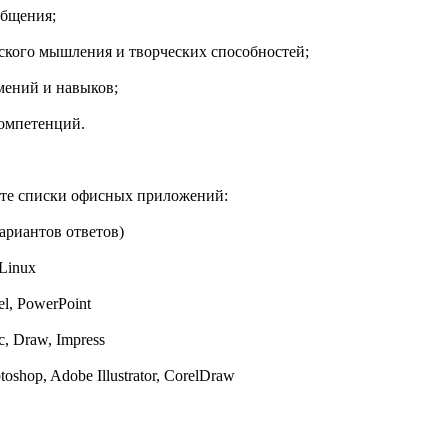
общения;
еского мышления и творческих способностей;
умений и навыков;
компетенций.
те списки офисных приложений:
вариантов ответов)
 Linux
el, PowerPoint
lc, Draw, Impress
toshop, Adobe Illustrator, CorelDraw