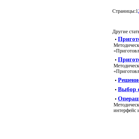
Страницы:
1
Другие стат
Пригото
•
Методическа
«Приготовл
Пригото
•
Методическа
«Приготовл
Решени
•
Выбор 
•
Операци
•
Методическ
интерфейс 