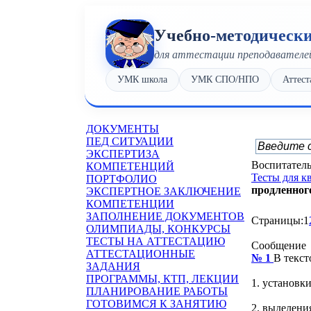
Учебно-методическ
для аттестации преподавателе
УМК школа
УМК СПО/НПО
Аттест
ДОКУМЕНТЫ
ПЕД СИТУАЦИИ
ЭКСПЕРТИЗА
Воспитатель
КОМПЕТЕНЦИЙ
Тесты для 
ПОРТФОЛИО
продленног
ЭКСПЕРТНОЕ ЗАКЛЮЧЕНИЕ
КОМПЕТЕНЦИИ
ЗАПОЛНЕНИЕ ДОКУМЕНТОВ
Страницы:
1
ОЛИМПИАДЫ, КОНКУРСЫ
ТЕСТЫ НА АТТЕСТАЦИЮ
Сообщение
АТТЕСТАЦИОННЫЕ
№ 1
В текст
ЗАДАНИЯ
ПРОГРАММЫ, КТП, ЛЕКЦИИ
1. установк
ПЛАНИРОВАНИЕ РАБОТЫ
ГОТОВИМСЯ К ЗАНЯТИЮ
2. выделени