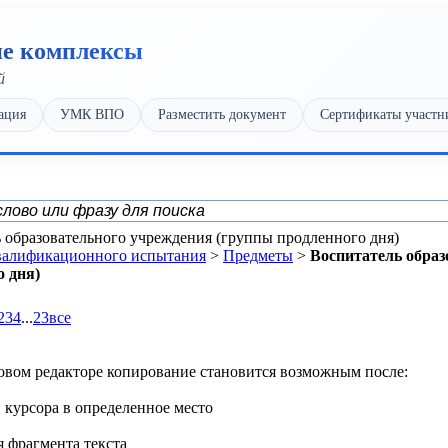
ие комплексы
й
ация
УМК ВПО
Разместить документ
Сертификаты участн
 образовательного учреждения (группы продленного дня)
квалификационного испытания
>
Предметы
>
Воспитатель образ
о дня)
2
3
4
...
23
все
овом редакторе копирование становится возможным после:
и курсора в определенное место
я фрагмента текста